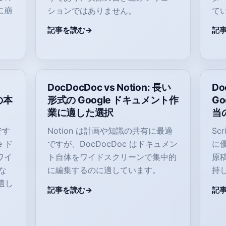
に崩
ションではありません。
て
。
記事を読む
記
DocDocDoc vs Notion: 長い
Do
の本
形式の Google ドキュメント作
G
業に適した選択
当
です
Notion は計画や知識の共有に最適
Sc
 ド
ですが、DocDocDoc はドキュメン
に優
ワイ
ト自体をワイドスクリーンで集中的
原稿
な
に編集するのに適しています。
持
が適し
記事を読む
記