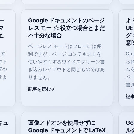
ー
Google ドキュメントのページ
よ
マ
レス モード: 役立つ場合とまだ
U
足
不十分な場合
グ
意
ページレス モードはフローには便
ます
Go
利ですが、ページ コンテキストを
ウト
ら
使いやすくするワイドスクリーン書
度や
ム
き込みレイアウトと同じものではあ
常よ
ペ
りません。
書
記事を読む
記
ドキュ
画像アドオンを使用せずに
G
Google ドキュメントで LaTeX
ル