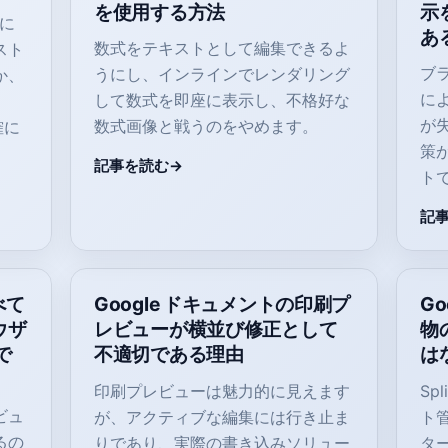
を使用する方法
示
 に
あ
数式をテキストとして編集できるよ
スト
ブ
うにし、インラインでレンダリング
か、
に
して数式を即座に表示し、不格好な
が
数式画像と戦うのをやめます。
確に
策
記事を読む
ト
記
べて
Google ドキュメントの印刷プ
Go
ウザ
レビューが横並び修正として
物
で
不適切である理由
は
印刷プレビューは魅力的に見えます
Sp
ビュ
が、アクティブな編集には行き止ま
ト
るの
りであり、実際の書き込みソリュー
タ