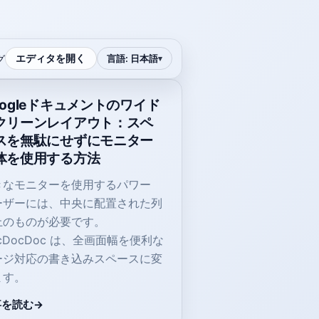
エディタを開く
グ
言語
:
日本語
oogleドキュメントのワイド
クリーンレイアウト：スペ
スを無駄にせずにモニター
体を使用する方法
きなモニターを使用するパワー
ーザーには、中央に配置された列
上のものが必要です。
cDocDoc は、全画面幅を便利な
ージ対応の書き込みスペースに変
ます。
事を読む