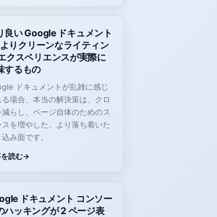
り良い Google ドキュメント
I: よりクリーンなライティン
 エクスペリエンスが実際に
味するもの
ogle ドキュメントが乱雑に感じ
れる場合、本当の解決策は、クロ
を減らし、ページ自体のためのス
ースを増やした、より落ち着いた
き込み面です。
事を読む
oogle ドキュメント コンソー
のハッキングが 2 ページ表