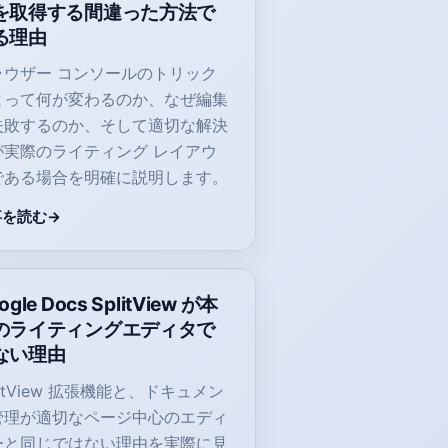
を取得する間違った方法で
る理由
ラウザー コンソールのトリック
よって何が変わるのか、なぜ編集
失敗するのか、そして適切な解決
が実際のライティング レイアウ
である場合を明確に説明します。
事を読む
ogle Docs SplitView が本
のライティングエディタで
ない理由
litView 拡張機能と、ドキュメン
管理が適切なページ中心のエディ
ーと同じではない理由を実際に見