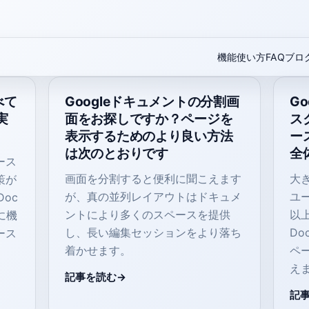
機能
使い方
FAQ
ブロ
べて
Googleドキュメントの分割画
G
実
面をお探しですか？ページを
ス
表示するためのより良い方法
ー
は次のとおりです
全
ース
画面を分割すると便利に聞こえます
大
策が
が、真の並列レイアウトはドキュメ
ユ
Doc
ントにより多くのスペースを提供
以
に機
し、長い編集セッションをより落ち
Do
ース
着かせます。
ペ
え
記事を読む
記