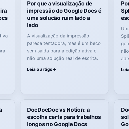
Por que a visualização de
Po
ira
impressão do Google Docs é
Spl
ocs
uma solução ruim lado a
esc
lado
Uma
tiva
A visualização da impressão
Spl
parece tentadora, mas é um beco
ger
ara
sem saída para a edição ativa e
não
não uma solução real de escrita.
ade
Leia o artigo
Leia
a
DocDocDoc vs Notion: a
Do
escolha certa para trabalhos
sol
longos no Google Docs
Go