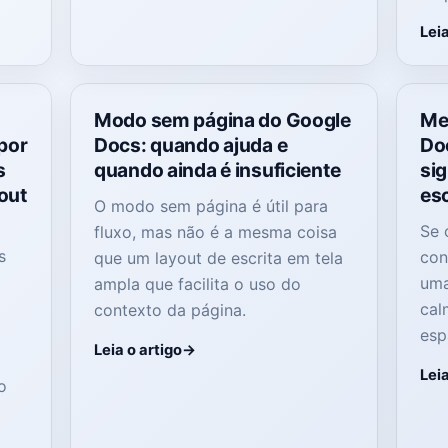
Leia
Modo sem página do Google
Me
por
Docs: quando ajuda e
Do
s
quando ainda é insuficiente
sig
yout
esc
O modo sem página é útil para
Se 
fluxo, mas não é a mesma coisa
s
con
que um layout de escrita em tela
uma
ampla que facilita o uso do
cal
contexto da página.
l
esp
Leia o artigo
Leia
o