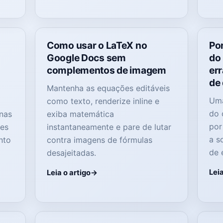
Como usar o LaTeX no
Po
Google Docs sem
do
complementos de imagem
err
de
Mantenha as equações editáveis ​​
Uma
como texto, renderize inline e
do 
nas
exiba matemática
por
ões
instantaneamente e pare de lutar
a s
nto
contra imagens de fórmulas
de e
o
desajeitadas.
Leia
Leia o artigo