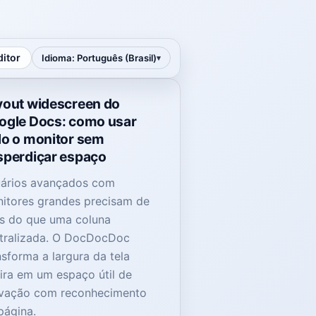
ditor
Idioma
:
Português (Brasil)
yout widescreen do
ogle Docs: como usar
do o monitor sem
sperdiçar espaço
ários avançados com
itores grandes precisam de
s do que uma coluna
tralizada. O DocDocDoc
nsforma a largura da tela
eira em um espaço útil de
vação com reconhecimento
página.