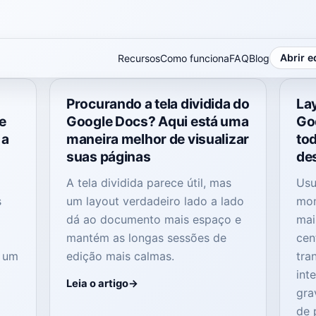
Abrir e
Recursos
Como funciona
FAQ
Blog
Procurando a tela dividida do
La
de
Google Docs? Aqui está uma
Go
 a
maneira melhor de visualizar
to
suas páginas
de
A tela dividida parece útil, mas
Usu
s
um layout verdadeiro lado a lado
mon
dá ao documento mais espaço e
mai
mantém as longas sessões de
cen
m um
edição mais calmas.
tra
int
Leia o artigo
gra
de 