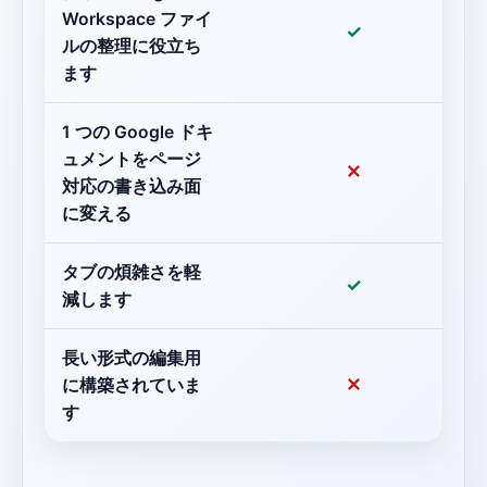
Workspace ファイ
✓
ルの整理に役立ち
ます
1 つの Google ドキ
ュメントをページ
✕
対応の書き込み面
に変える
タブの煩雑さを軽
✓
減します
長い形式の編集用
✕
に構築されていま
す