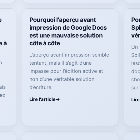
e
Pourquoi l'aperçu avant
Po
impression de Google Docs
Spl
est une mauvaise solution
vér
e à
côte à côte
Un 
L’aperçu avant impression semble
Spl
n
tentant, mais il s’agit d’une
les
impasse pour l’édition active et
doc
non d’une véritable solution
cho
ais
d’écriture.
sur
yez
Lire l'article
Lire