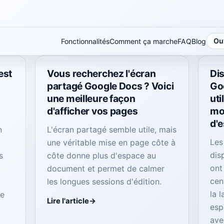
Ouv
Fonctionnalités
Comment ça marche
FAQ
Blog
est
Vous recherchez l'écran
Dis
partagé Google Docs ? Voici
Go
une meilleure façon
uti
d'afficher vos pages
mo
d'
n
L'écran partagé semble utile, mais
Les
une véritable mise en page côte à
dis
s
côte donne plus d'espace au
ont
document et permet de calmer
cen
les longues sessions d'édition.
la 
le
Lire l'article
esp
ave