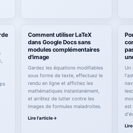
rde
Comment utiliser LaTeX
Pou
dans Google Docs sans
co
modules complémentaires
pas
s
d'image
un
,
Gardez les équations modifiables
Un 
sous forme de texte, effectuez le
l'a
rendu en ligne et affichez les
nav
rps
mathématiques instantanément,
les
e
et arrêtez de lutter contre les
mom
images de formules maladroites.
est
d'éc
Lire l'article
Lire