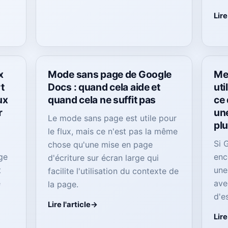
Lire
x
Mode sans page de Google
Mei
t
Docs : quand cela aide et
uti
ux
quand cela ne suffit pas
ce 
r
une
Le mode sans page est utile pour
pl
le flux, mais ce n'est pas la même
Si 
chose qu'une mise en page
ge
enc
d'écriture sur écran large qui
t
une
facilite l'utilisation du contexte de
e
ave
la page.
d'e
Lire l'article
Lire