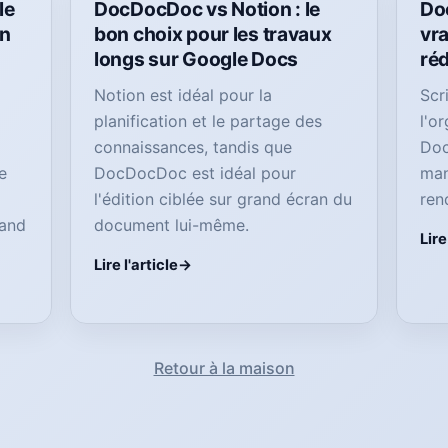
le
DocDocDoc vs Notion : le
Do
on
bon choix pour les travaux
vra
longs sur Google Docs
ré
Notion est idéal pour la
Scr
planification et le partage des
l'o
connaissances, tandis que
Doc
e
DocDocDoc est idéal pour
man
l'édition ciblée sur grand écran du
rend
rand
document lui-même.
Lire
Lire l'article
Retour à la maison