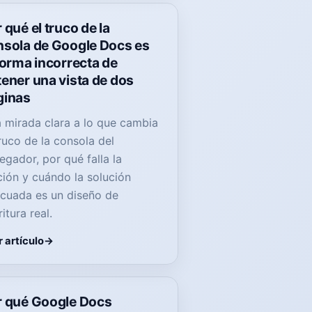
 qué el truco de la
nsola de Google Docs es
forma incorrecta de
ener una vista de dos
ginas
 mirada clara a lo que cambia
truco de la consola del
egador, por qué falla la
ción y cuándo la solución
cuada es un diseño de
itura real.
 artículo
r qué Google Docs