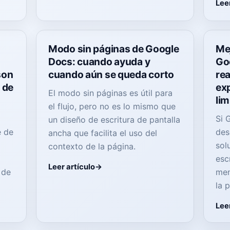
Leer
Modo sin páginas de Google
Mej
Docs: cuando ayuda y
Go
son
cuando aún se queda corto
rea
 de
exp
El modo sin páginas es útil para
lim
el flujo, pero no es lo mismo que
Si 
un diseño de escritura de pantalla
e de
des
ancha que facilita el uso del
sol
contexto de la página.
esc
Leer artículo
 de
men
la 
Leer