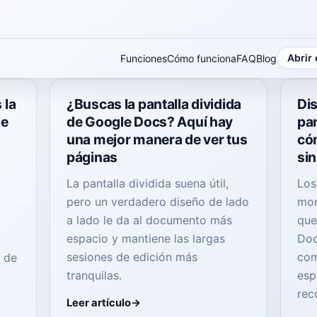
Abrir 
Funciones
Cómo funciona
FAQ
Blog
 la
¿Buscas la pantalla dividida
Dis
le
de Google Docs? Aquí hay
pa
una mejor manera de ver tus
cóm
páginas
sin
La pantalla dividida suena útil,
Los
pero un verdadero diseño de lado
mon
a lado le da al documento más
que
espacio y mantiene las largas
Doc
sesiones de edición más
com
o de
tranquilas.
esp
rec
Leer artículo