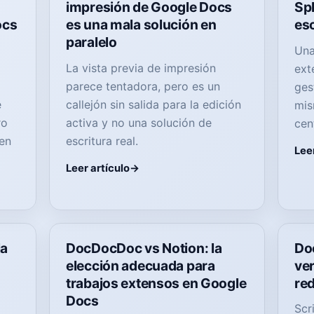
impresión de Google Docs
Spl
ocs
es una mala solución en
esc
paralelo
Una
La vista previa de impresión
ext
parece tentadora, pero es un
ges
e
callejón sin salida para la edición
mis
ro
activa y no una solución de
cen
en
escritura real.
Leer
Leer artículo
la
DocDocDoc vs Notion: la
Do
elección adecuada para
ver
trabajos extensos en Google
re
Docs
Scr