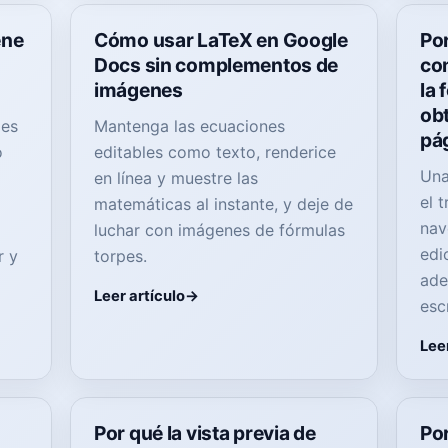
ene
Cómo usar LaTeX en Google
Por
Docs sin complementos de
co
imágenes
la 
obt
des
Mantenga las ecuaciones
pá
o
editables como texto, renderice
Una
en línea y muestre las
el 
matemáticas al instante, y deje de
nav
luchar con imágenes de fórmulas
edi
r y
torpes.
ade
Leer artículo
escr
Leer
Por qué la vista previa de
Po