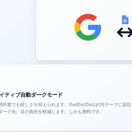
3
イティブ自動ダークモード
間作業でも眩しさを抑えられます。DocDocDocはOSテーマに追
ダーク化。目の負担を軽減します。しかも無料です。