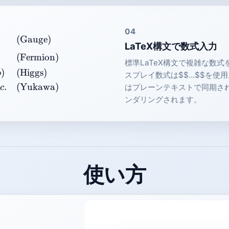
04
in{aligned} \mathcal{L}_{SM} = & -\frac{1}{4} F_{
(Gauge)
LaTeX構文で数式入力
(Fermion)
標準LaTeX構文で複雑な数式
)
(Higgs)
ϕ
スプレイ数式は$$...$$を使
.
(Yukawa)
はプレーンテキストで同期され、
c
ンダリングされます。
使い方