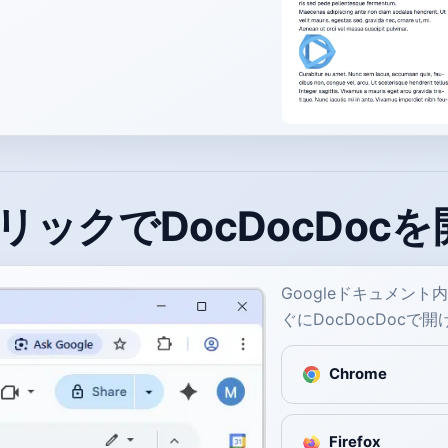
リックでDocDocDoc
Googleドキュメン
ぐにDocDocDocで
Chrome
Firefox