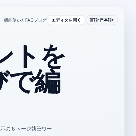
エディタを開く
機能
使い方
FAQ
ブログ
言語
:
日本語
メントを
びで編
表示の多ページ執筆ワー