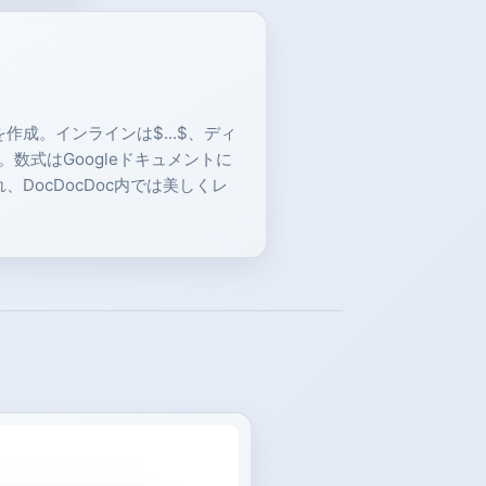
\mu\nu}^a F^{a\mu\nu} && \text{(Gauge)} \\ & + i\
を作成。インラインは$...$、ディ
用。数式はGoogleドキュメントに
DocDocDoc内では美しくレ