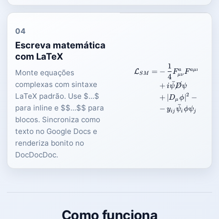
04
Escreva matemática
com LaTeX
1
\begin{aligned
a
a
μν
=
−
Monte equações
L
F
F
S
M
μν
4
ˉ
complexas com sintaxe
+
i
ψ
D
ψ
LaTeX padrão. Use $...$
2
+
∣
∣
−
(
)
D
ϕ
V
ϕ
μ
ˉ
para inline e $$...$$ para
−
+
.
.
y
ψ
ϕ
ψ
h
c
ij
i
j
blocos. Sincroniza como
texto no Google Docs e
renderiza bonito no
DocDocDoc.
Como funciona