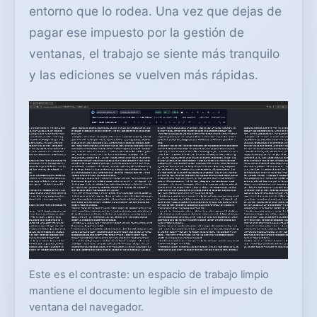
entorno que lo rodea. Una vez que dejas de
pagar ese impuesto por la gestión de
ventanas, el trabajo se siente más tranquilo
y las ediciones se vuelven más rápidas.
Este es el contraste: un espacio de trabajo limpio
mantiene el documento legible sin el impuesto de
ventana del navegador.