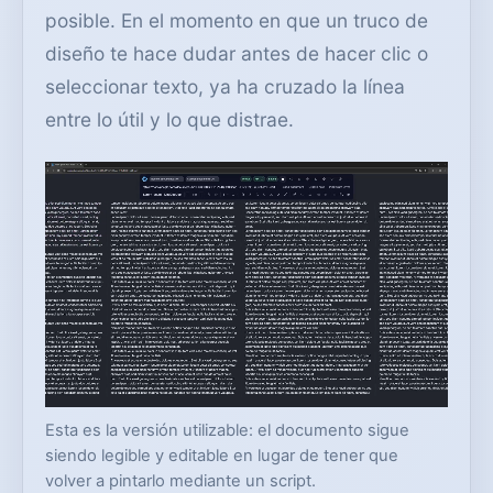
posible. En el momento en que un truco de
diseño te hace dudar antes de hacer clic o
seleccionar texto, ya ha cruzado la línea
entre lo útil y lo que distrae.
Esta es la versión utilizable: el documento sigue
siendo legible y editable en lugar de tener que
volver a pintarlo mediante un script.